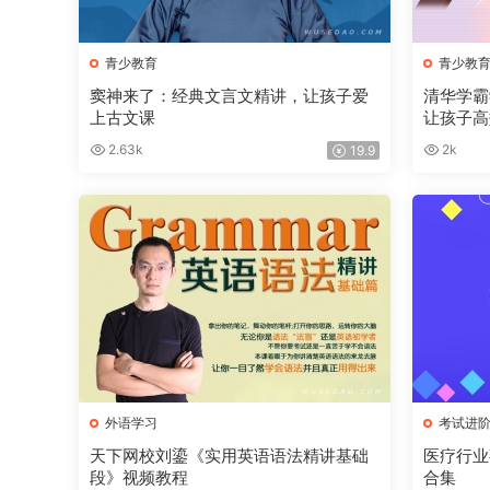
青少教育
青少教
窦神来了：经典文言文精讲，让孩子爱
清华学霸
上古文课
让孩子高
2.63k
2k
19.9
外语学习
考试进
天下网校刘鎏《实用英语语法精讲基础
医疗行业
段》视频教程
合集