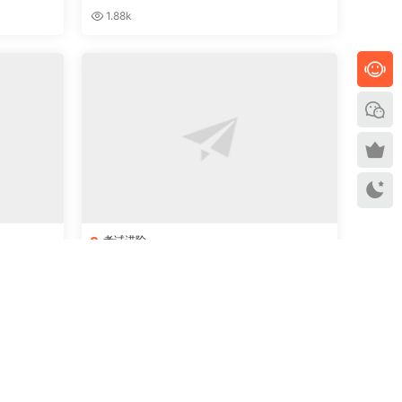
1.88k
考试进阶
导课，快人
2020年二级建造师最新复习资料合集包
2.22k