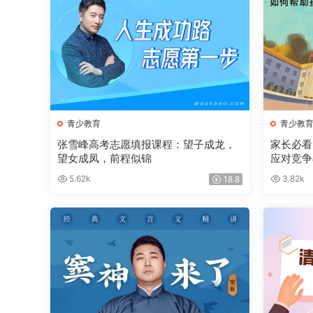
青少教育
青少教
张雪峰高考志愿填报课程：望子成龙，
家长必看
望女成凤，前程似锦
应对竞争
5.62k
3.82k
18.8