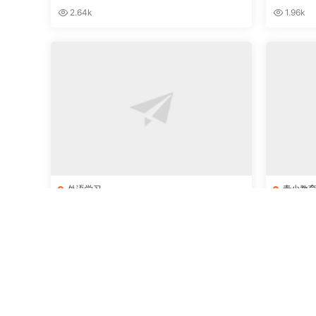
2.64k
1.96k
外语学习
青少教
学职场商务英语课程，让你快速开口说
育儿必备
英语
合集
2.49k
4.24k