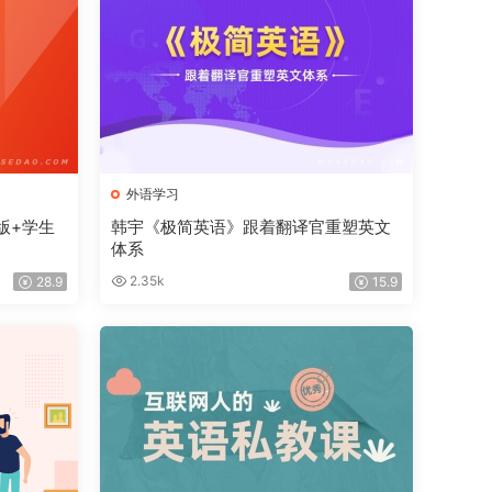
外语学习
版+学生
韩宇《极简英语》跟着翻译官重塑英文
体系
2.35k
28.9
15.9